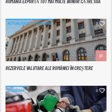
ROMÂNIA EXPORTĂ TOT MAI MULTE BUNURI CĂTRE SUA
ACTUALITATE
ECONOMIE
0
REZERVELE VALUTARE ALE ROMÂNIEI ÎN CREȘTERE
ECONOMIE
0