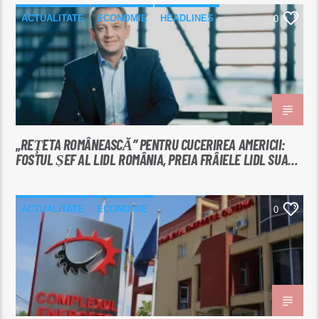
ACTUALITATE
ECONOMIE
HEADLINES
0
„REȚETA ROMÂNEASCĂ” PENTRU CUCERIREA AMERICII:
FOSTUL ȘEF AL LIDL ROMÂNIA, PREIA FRÂIELE LIDL SUA
ÎNTR-UN MOMENT CRITIC
ACTUALITATE
ECONOMIE
0